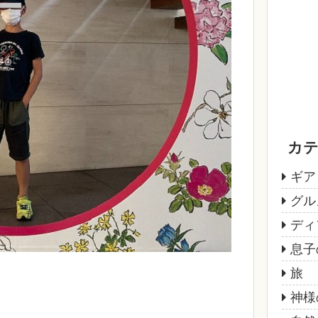
カ
ギア
グル
ディ
息子
旅
神様