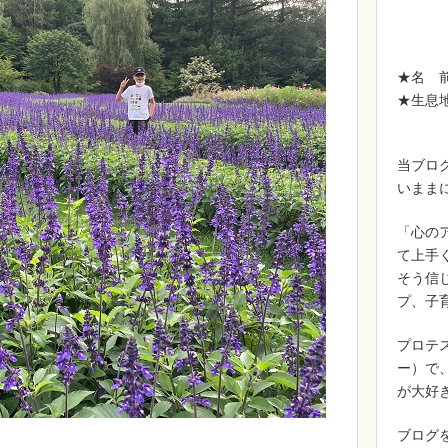
★名 
★生息
当ブロ
いまま
「心の
て上手
そう信
プ、子
プロテ
ー）で
が大好きで
ブログ