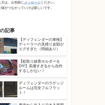
た方は、お気軽に
メッセージ
ください。
ご縁がつながっていけば嬉しいです。
の記事
【ディフェンダーの車検】
ディーラーの見積り金額が
エグすぎた（明細あり）
【蚊取り線香ホルダーを
DIY】高価すぎるから自作
するしかない！
ディフェンダーのラゲッジ
ルームは完全フルフラッ
ト！
車内から出入りできる画期