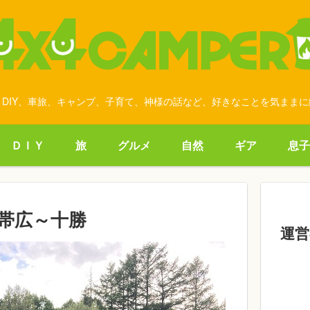
DIY、車旅、キャンプ、子育て、神様の話など、好きなことを気まま
ＤＩＹ
旅
グルメ
自然
ギア
息子
】帯広～十勝
運営