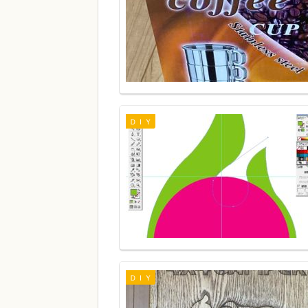
ＤＩＹ
ＤＩＹ