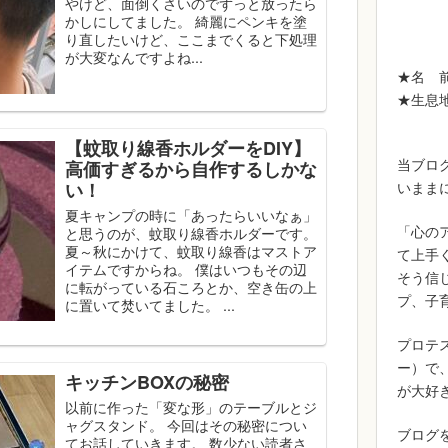
やけど、面倒くさいのでずっと放ったら
かしにしてました。 綺麗にペンキを塗
り直したいけど、ここまでくると下処理
が大変なんですよね...
★名 
★生息
【蚊取り線香ホルダーをDIY】
当ブロ
高価すぎるから自作するしかな
い！
いまま
夏キャンプの時に「あったらいいなぁ」
「心の
と思うのが、蚊取り線香ホルダーです。
夏～秋にかけて、蚊取り線香はマストア
て上手
イテムですからね。 僕はいつもその辺
そう信
に転がっている石ころとか、空き缶の上
プ、子
に置いて焚いてました。 ...
プロテ
ー）で
キッチンBOXの秘密
が大好きで
以前に作った「変な形」のテーブルとジ
ャグスタンド。 今回はその秘密につい
ブログ
てお話していきます。 数少ない読者さ