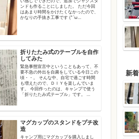
い感じでできたので、追加でジャグスタ
ンドも作ることにしました。 ただ今回
はあまり時間をかけたくなかったので、
かなりの手抜き工事です (*´ω...
折りたたみ式のテーブルを自作
してみた
緊急事態宣言中ということもあって、不
新着
要不急の外出を自粛をしている今日この
頃・・。 そんな中、自宅で過ごす時間
も増えたので、ＤＩＹを楽しんでいま
す。 今回作ったのは、キャンプで使う
「折りたたみ式テーブル」です。 ...
マグカップのスタンドをプチ改
造
キャンプ用にマグカップを購入しまし