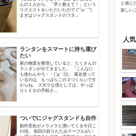
と感じ
んの１人から、「早く教えて！」という
リクエストをいただいたので (*´ω｀*)
楽しい
まずはジャグスタンドのフタ...
人気
ランタンをスマートに持ち運び
たい
家の物置を整理していると、たくさんの
ランタンが出てきました。 「こんなに
も使わんやろ・・(´д｀|||)」 最近使って
いるのは、もっぱらこの３つくらいです
からね。 ズボラな僕としては、やっぱ
りＬＥＤの手軽さ...
ついでにジャグスタンドも自作
創作意欲がメラメラと湧いてくる今日こ
の頃。 前回の折りたたみテーブルがい