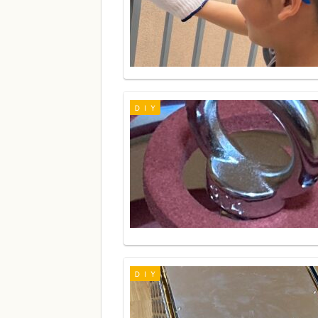
ＤＩＹ
ＤＩＹ