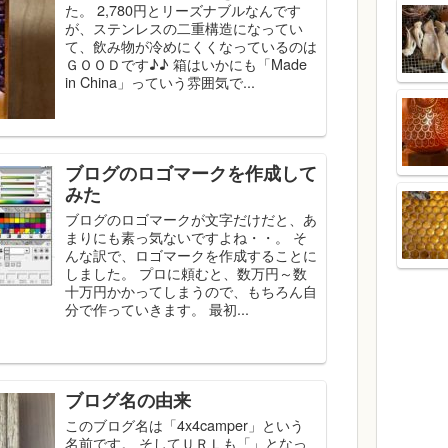
た。 2,780円とリーズナブルなんです
が、ステンレスの二重構造になってい
て、飲み物が冷めにくくなっているのは
ＧＯＯＤです♪♪ 箱はいかにも「Made
in China」っていう雰囲気で...
ブログのロゴマークを作成して
みた
ブログのロゴマークが文字だけだと、あ
まりにも素っ気ないですよね・・。 そ
んな訳で、ロゴマークを作成することに
しました。 プロに頼むと、数万円～数
十万円かかってしまうので、もちろん自
分で作っていきます。 最初...
ブログ名の由来
このブログ名は「4x4camper」という
名前です。 そしてＵＲＬも「」となっ