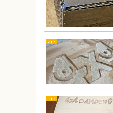
ＤＩＹ
ＤＩＹ