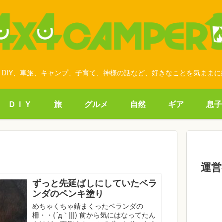
DIY、車旅、キャンプ、子育て、神様の話など、好きなことを気まま
ＤＩＹ
旅
グルメ
自然
ギア
息子
運営
ずっと先延ばしにしていたベラ
ンダのペンキ塗り
めちゃくちゃ錆まくったベランダの
柵・・(´д｀|||) 前から気にはなってたん