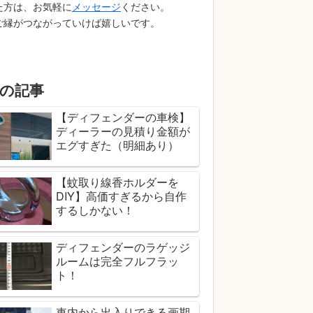
た方は、お気軽に
メッセージ
ください。
ご縁がつながっていけば嬉しいです。
の記事
【ディフェンダーの車検】
ディーラーの見積り金額が
エグすぎた（明細あり）
【蚊取り線香ホルダーを
DIY】高価すぎるから自作
するしかない！
ディフェンダーのラゲッジ
ルームは完全フルフラッ
ト！
車内から出入りできる画期